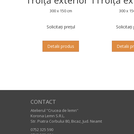
Troiță exterior 1
Troiță ex
300 x 150 cm
300 x 15
Solicitați prețul
Solicitați
Detalii produs
Detalii p
CONTACT
Atelierul ''Crucea de lemn''
Korona Lemn S.R.L.
Str. Piatra Corbului 80, Bicaz, Jud. Neamt
0752 325 590