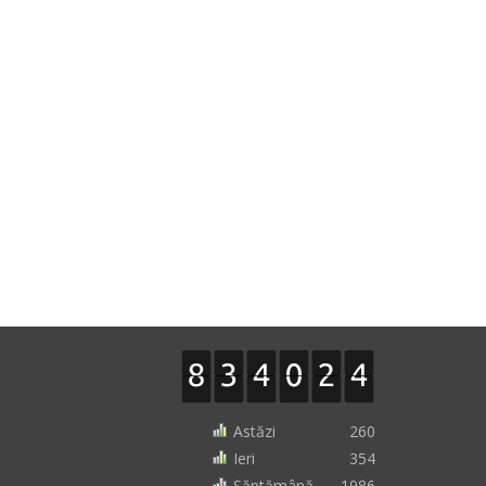
Astăzi
260
Ieri
354
Săptămână
1986