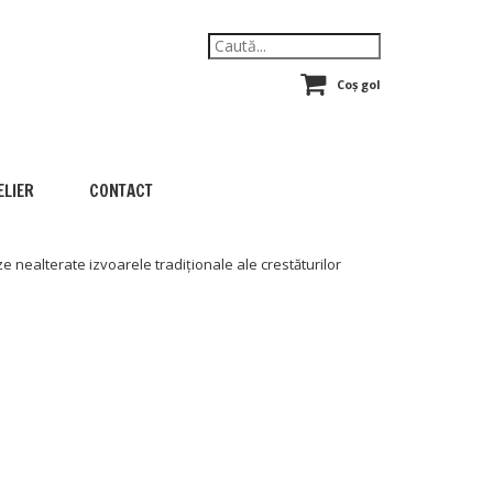
Coș gol
ELIER
CONTACT
e nealterate izvoarele tradiționale ale crestăturilor