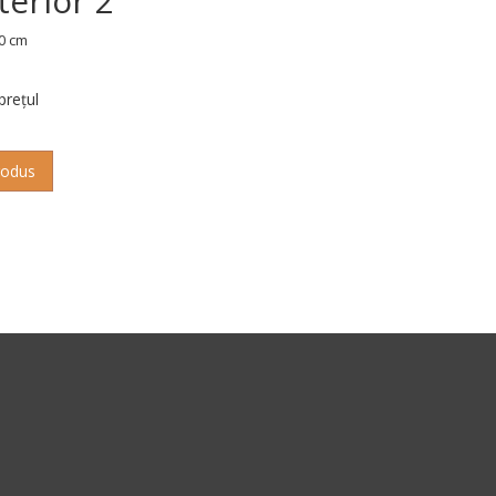
terior 2
0 cm
 prețul
rodus