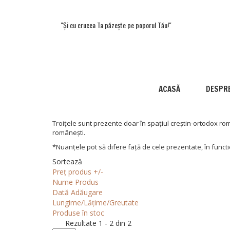
"Și cu crucea Ta păzește pe poporul Tău!"
ACASĂ
DESPRE
Troițele sunt prezente doar în spațiul creștin-ortodox rom
românești.
*Nuanțele pot să difere față de cele prezentate, în functi
Sortează
Preț produs +/-
Nume Produs
Dată Adăugare
Lungime/Lățime/Greutate
Produse în stoc
Rezultate 1 - 2 din 2