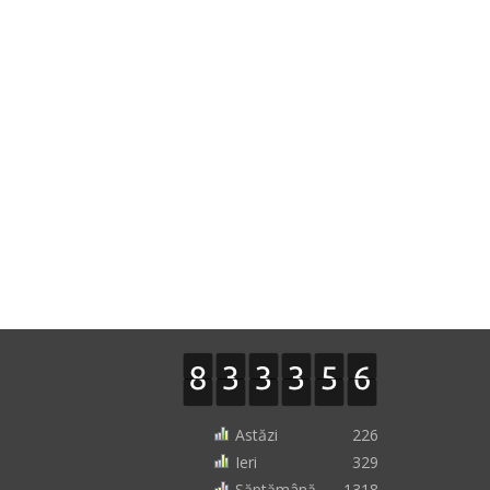
Astăzi
226
Ieri
329
Săptămână
1318