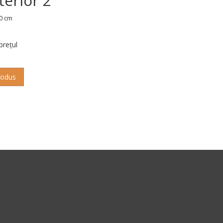
terior 2
0 cm
 prețul
rodus