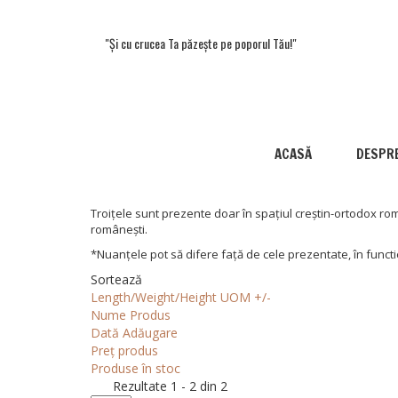
"Și cu crucea Ta păzește pe poporul Tău!"
ACASĂ
DESPRE
Troițele sunt prezente doar în spațiul creștin-ortodox rom
românești.
*Nuanțele pot să difere față de cele prezentate, în functi
Sortează
Length/Weight/Height UOM +/-
Nume Produs
Dată Adăugare
Preț produs
Produse în stoc
Rezultate 1 - 2 din 2