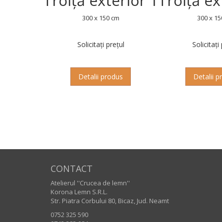
Troiță exterior 1
Troiță ex
300 x 150 cm
300 x 15
Solicitați prețul
Solicitați
Detalii produs
Detalii p
CONTACT
Atelierul ''Crucea de lemn''
Korona Lemn S.R.L.
Str. Piatra Corbului 80, Bicaz, Jud. Neamt
0752 325 590