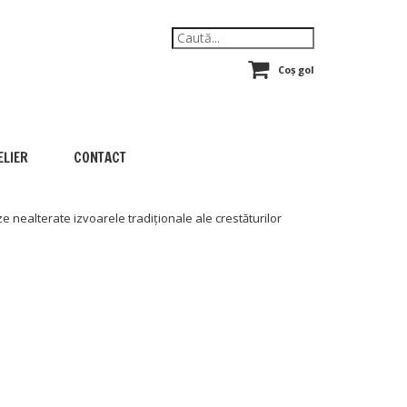
Coș gol
ELIER
CONTACT
e nealterate izvoarele tradiționale ale crestăturilor