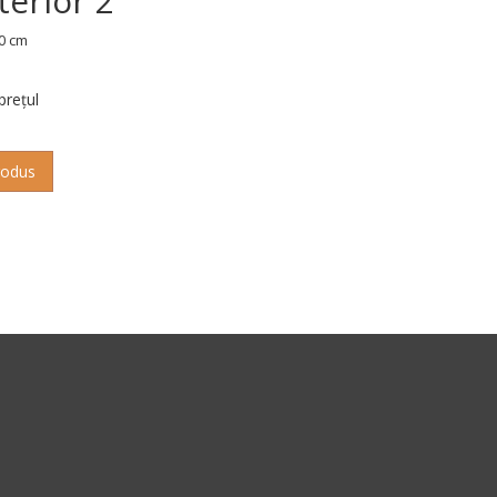
terior 2
0 cm
 prețul
rodus