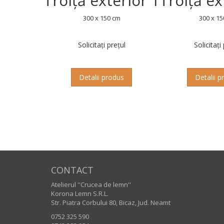
Troiță exterior 1
Troiță ex
300 x 150 cm
300 x 15
Solicitați prețul
Solicitați
Detalii produs
Detalii p
CONTACT
Atelierul ''Crucea de lemn''
Korona Lemn S.R.L.
Str. Piatra Corbului 80, Bicaz, Jud. Neamt
0752 325 590