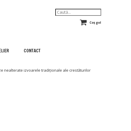
Coș gol
ELIER
CONTACT
e nealterate izvoarele tradiționale ale crestăturilor