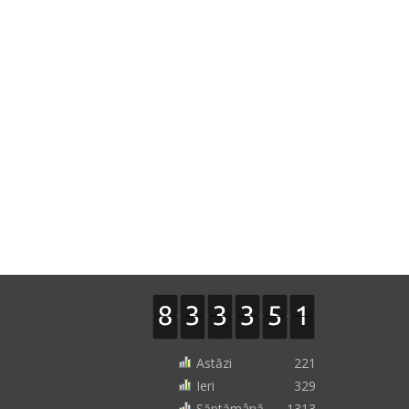
Astăzi
221
Ieri
329
Săptămână
1313