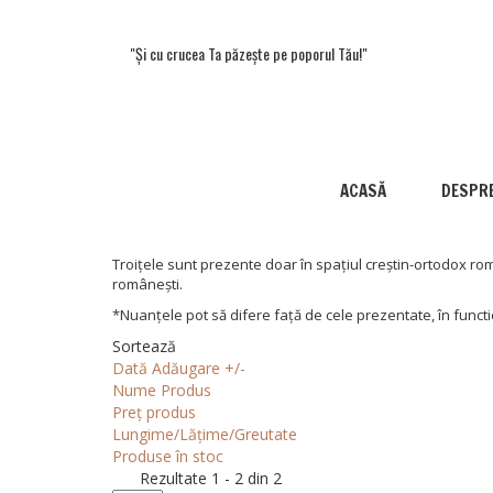
"Și cu crucea Ta păzește pe poporul Tău!"
ACASĂ
DESPRE
Troițele sunt prezente doar în spațiul creștin-ortodox rom
românești.
*Nuanțele pot să difere față de cele prezentate, în functi
Sortează
Dată Adăugare +/-
Nume Produs
Preț produs
Lungime/Lățime/Greutate
Produse în stoc
Rezultate 1 - 2 din 2