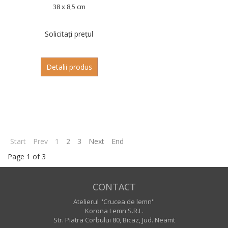
38 x 8,5 cm
Solicitați prețul
Detalii produs
Start
Prev
1
2
3
Next
End
Page 1 of 3
CONTACT
Atelierul ''Crucea de lemn''
Korona Lemn S.R.L.
Str. Piatra Corbului 80, Bicaz, Jud. Neamt