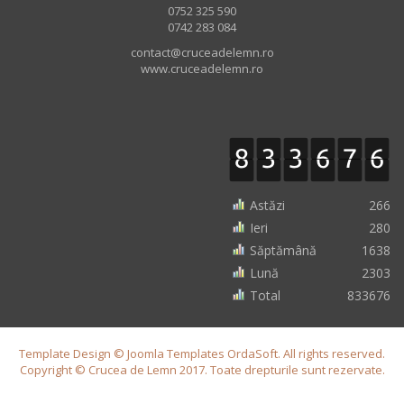
0752 325 590
0742 283 084
contact@cruceadelemn.ro
www.cruceadelemn.ro
Astăzi
266
Ieri
280
Săptămână
1638
Lună
2303
Total
833676
Template Design © Joomla Templates OrdaSoft. All rights reserved.
Copyright © Crucea de Lemn 2017. Toate drepturile sunt rezervate.