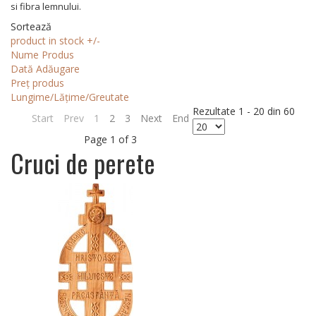
si fibra lemnului.
Sortează
product in stock +/-
Nume Produs
Dată Adăugare
Preț produs
Lungime/Lățime/Greutate
Rezultate 1 - 20 din 60
Start
Prev
1
2
3
Next
End
Page 1 of 3
Cruci de perete