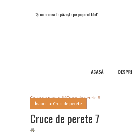
"Și cu crucea Ta păzește pe poporul Tău!"
ACASĂ
DESPRE
Cruce de perete 64
Cruce de perete 8
Înapoi la: Cruci de perete
Cruce de perete 7