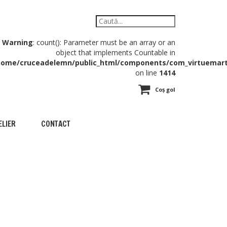
Warning
: count(): Parameter must be an array or an
object that implements Countable in
home/cruceadelemn/public_html/components/com_virtuemart/
on line
1414
Coș gol
ELIER
CONTACT