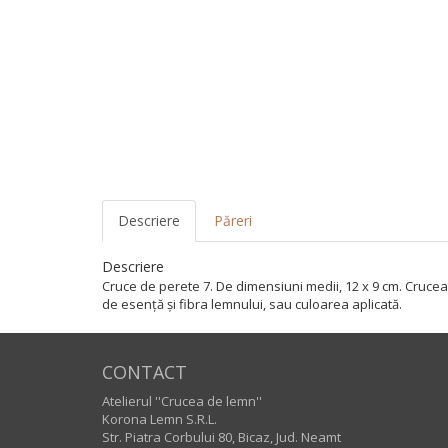
Descriere
Păreri
Descriere
Cruce de perete 7. De dimensiuni medii, 12 x 9 cm. Crucea e
de esență și fibra lemnului, sau culoarea aplicată.
CONTACT
Atelierul ''Crucea de lemn''
Korona Lemn S.R.L.
Str. Piatra Corbului 80, Bicaz, Jud. Neamt