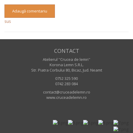
Adaugă comentariu
sus
CONTACT
Atelierul ''Crucea de lemn''
Korona Lemn S.R.L.
Str. Piatra Corbului 80, Bicaz, Jud. Neamt
0752 325 590
0742 283 084
contact@cruceadelemn.ro
www.cruceadelemn.ro