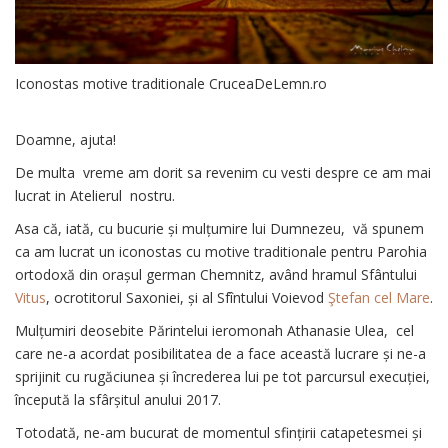
Iconostas motive traditionale
CruceaDeLemn.ro
Doamne, ajuta!
De multa vreme am dorit sa revenim cu vesti despre ce am mai
lucrat in Atelierul nostru.
Asa că, iată, cu bucurie și mulțumire lui Dumnezeu, vă spunem
ca am lucrat un iconostas cu motive traditionale pentru Parohia
ortodoxă din orașul german Chemnitz, având hramul Sfântului
Vitus
, ocrotitorul Saxoniei, și al Sfîntului Voievod
Ştefan cel Mare
.
Mulțumiri deosebite Părintelui ieromonah Athanasie Ulea, cel
care ne-a acordat posibilitatea de a face această lucrare și ne-a
sprijinit cu rugăciunea și încrederea lui pe tot parcursul execuției,
începută la sfârșitul anului 2017.
Totodată, ne-am bucurat de momentul sfințirii catapetesmei și