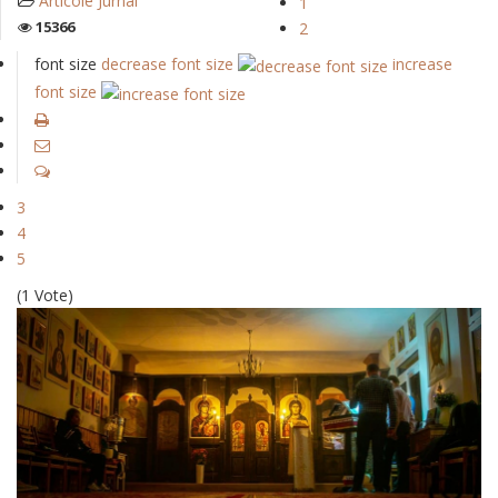
Articole Jurnal
1
15366
2
font size
decrease font size
increase
font size
3
4
5
(1 Vote)