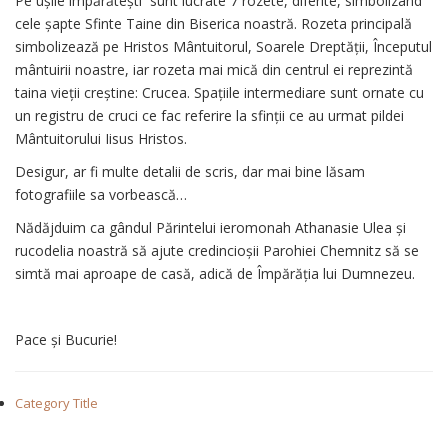
Pe ușile împărătești sunt lucrate 7 rozete, diferite, simbolizând
cele șapte Sfinte Taine din Biserica noastră. Rozeta principală
simbolizează pe Hristos Mântuitorul, Soarele Dreptății, Începutul
mântuirii noastre, iar rozeta mai mică din centrul ei reprezintă
taina vieții creștine: Crucea. Spațiile intermediare sunt ornate cu
un registru de cruci ce fac referire la sfinții ce au urmat pildei
Mântuitorului Iisus Hristos.
Desigur, ar fi multe detalii de scris, dar mai bine lăsam
fotografiile sa vorbească…
Nădăjduim ca gândul Părintelui ieromonah Athanasie Ulea și
rucodelia noastră să ajute credincioșii Parohiei Chemnitz să se
simtă mai aproape de casă, adică de Împărăția lui Dumnezeu.
Pace și Bucurie!
Category Title