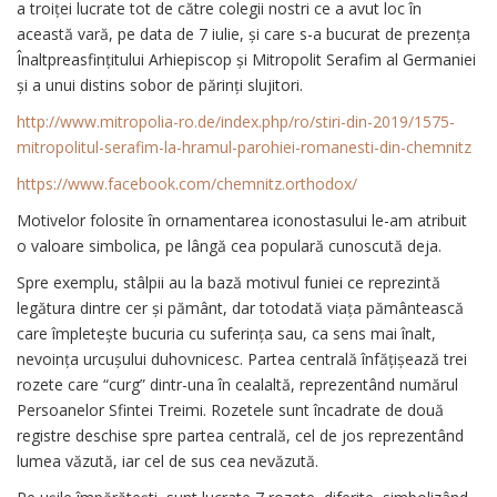
a troiței lucrate tot de către colegii nostri ce a avut loc în
această vară, pe data de 7 iulie, și care s-a bucurat de prezența
Înaltpreasfințitului Arhiepiscop și Mitropolit Serafim al Germaniei
și a unui distins sobor de părinți slujitori.
http://www.mitropolia-ro.de/index.php/ro/stiri-din-2019/1575-
mitropolitul-serafim-la-hramul-parohiei-romanesti-din-chemnitz
https://www.facebook.com/chemnitz.orthodox/
Motivelor folosite în ornamentarea iconostasului le-am atribuit
o valoare simbolica, pe lângă cea populară cunoscută deja.
Spre exemplu, stâlpii au la bază motivul funiei ce reprezintă
legătura dintre cer și pământ, dar totodată viața pământească
care împletește bucuria cu suferința sau, ca sens mai înalt,
nevoința urcușului duhovnicesc. Partea centrală înfățișează trei
rozete care “curg” dintr-una în cealaltă, reprezentând numărul
Persoanelor Sfintei Treimi. Rozetele sunt încadrate de două
registre deschise spre partea centrală, cel de jos reprezentând
lumea văzută, iar cel de sus cea nevăzută.