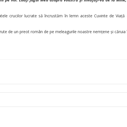
ele crucilor lucrate s
ă încrustăm în lemn aceste Cuvinte de Viață d
nd cerute de un preot român de pe meleagurile noastre nemțene și căruia