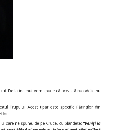
ului. De la început vom spune că această rucodelie nu
ul Trupului. Acest tipar este specific Părinților din
 lor.
ului care ne spune, de pe Cruce, cu blândețe:
“Veniţi la
, că sunt blând şi smerit cu inima şi veţi găsi odihnă