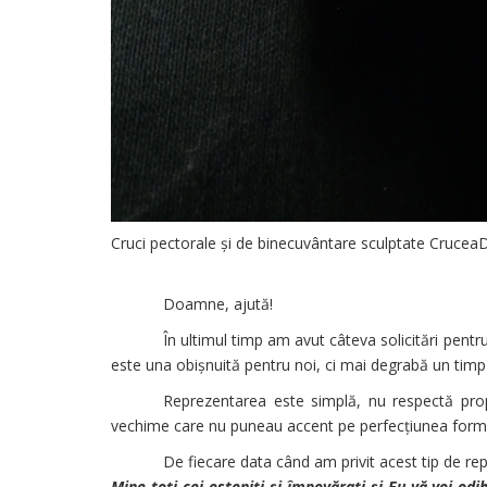
Cruci pectorale și de binecuvântare sculptate
Crucea
Doamne, ajut
ă
!
În ultimul timp
am avut câteva solicitări pentr
este una obișnuită pentru noi, ci mai degrabă un timp 
Reprezentarea este simplă, nu respectă propor
vechime care nu puneau accent pe perfecțiunea formel
De fiecare data când am privit acest tip de re
Mine toţi cei osteniţi şi împovăraţi şi Eu vă voi odi