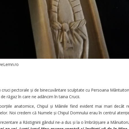
DeLemn.ro
u cruci pectorale și de binecuvântare sculptate cu Persoana Mântuitor
de răgaz în care ne adâncim în taina Crucii.
țiile anatomice, Chipul și Mâinile fiind evident mai mari decât rest
or. Noi credem că Numele și Chipul Domnului erau în centrul atenției
prezentare a Răstignirii gândul ne-a dus și la o îmbrățișare a Mânuitor
hni pe voi. Luaţi jugul Meu asupra voastră şi învăţaţi-vă de la Mine