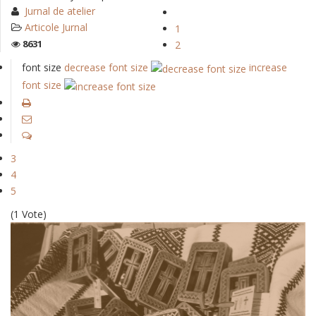
Jurnal de atelier
Articole Jurnal
1
8631
2
font size
decrease font size
increase
font size
3
4
5
(1 Vote)