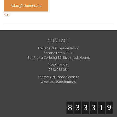
Adaugă comentariu
sus
CONTACT
Atelierul ''Crucea de lemn''
Korona Lemn S.R.L.
Str. Piatra Corbului 80, Bicaz, Jud. Neamt
0752 325 590
0742 283 084
contact@cruceadelemn.ro
www.cruceadelemn.ro