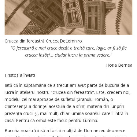
Crucea din fereastră
CruceaDeLemn.ro
"O fereastră e mai cruce decât o troiță care, logic, ar fi să fie
crucea însăși... ciudat lucru la prima vedere."
Horia Bernea
Hristos a înviat!
Iată că în săptămâna ce a trecut am avut parte de bucuria de a
lucra în atelierul nostru "crucea din fereastră". Este, credem noi,
modelul cel mai aproape de sufletul țăranului român, o
chintesență a dorinței acestuia de a sfinți materia din jur prin
prezența crucii și, mai mult, chiar lumina soarelui care îi intră în
casă. Pentru că omul este făcut pentru Lumină.
Bucuria noastră însă a fost înmulțită de Dumnezeu deoarece