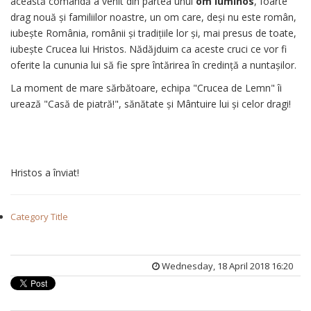
această comandă a venit din partea unui
om luminos
, foarte
drag nouă și familiilor noastre, un om care, deși nu este român,
iubește România, românii și tradițiile lor și, mai presus de toate,
iubește Crucea lui Hristos. Nădăjduim ca aceste cruci ce vor fi
oferite la cununia lui să fie spre întărirea în credință a nuntașilor.
La moment de mare sărbătoare, echipa "Crucea de Lemn" îi
urează "Casă de piatră!", sănătate și Mântuire lui și celor dragi!
Hristos a înviat!
Category Title
Wednesday, 18 April 2018 16:20