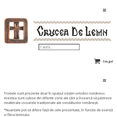
Coș gol
Troițele sunt prezente doar în spațiul creștin-ortodox românesc.
Acestea sunt culese din diferite zone ale țării și încearcă să păstreze
nealterate izvoarele tradiționale ale crestăturilor românești.
*Nuanțele pot să difere față de cele prezentate, în functie de esență
si fibra lemnului.