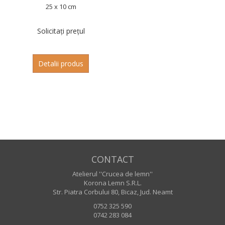
25 x 10 cm
Solicitați prețul
Detalii produs
CONTACT
Atelierul ''Crucea de lemn''
Korona Lemn S.R.L.
Str. Piatra Corbului 80, Bicaz, Jud. Neamt
0752 325 590
0742 283 084