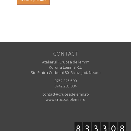
CONTACT
Atelierul ''Crucea de lemn''
Korona Lemn S.R.L.
Str. Piatra Corbului 80, Bicaz, Jud. Neamt
0752 325 590
0742 283 084
contact@cruceadelemn.ro
www.cruceadelemn.ro