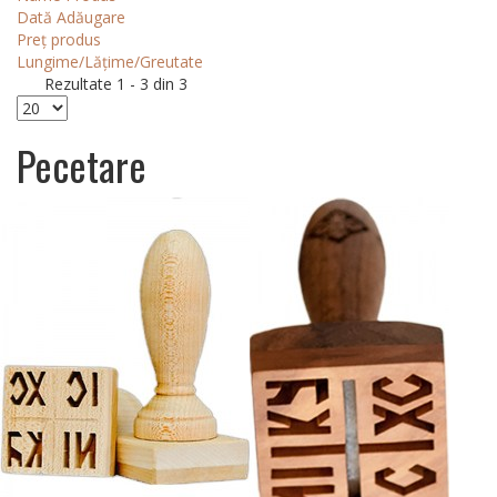
Dată Adăugare
Preț produs
Lungime/Lățime/Greutate
Rezultate 1 - 3 din 3
Pecetare