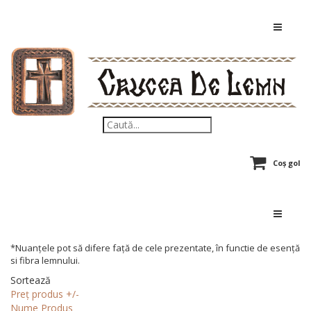
Coș gol
*Nuanțele pot să difere față de cele prezentate, în functie de esență
si fibra lemnului.
Sortează
Preț produs +/-
Nume Produs