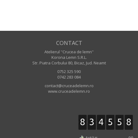
CONTACT
Atelierul ''Crucea de lemn''
Korona Lemn S.R.L.
Str. Piatra Corbului 80, Bicaz, Jud. Neamt
0752 325 590
0742 283 084
contact@cruceadelemn.ro
www.cruceadelemn.ro
Astăzi
99