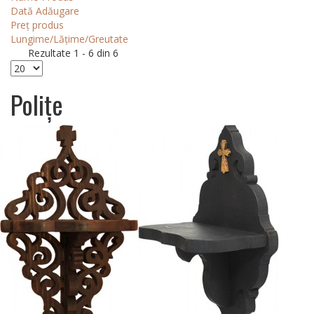
Dată Adăugare
Preț produs
Lungime/Lățime/Greutate
Rezultate 1 - 6 din 6
Polițe