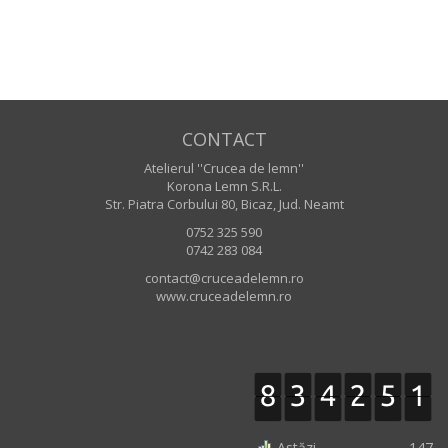
CONTACT
Atelierul ''Crucea de lemn''
Korona Lemn S.R.L.
Str. Piatra Corbului 80, Bicaz, Jud. Neamt
0752 325 590
0742 283 084
contact@cruceadelemn.ro
www.cruceadelemn.ro
Astăzi
147