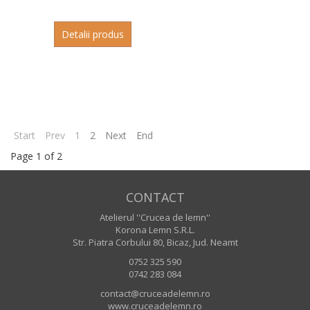
Detalii produs
Start
Prev
1
2
Next
End
Page 1 of 2
CONTACT
Atelierul ''Crucea de lemn''
Korona Lemn S.R.L.
Str. Piatra Corbului 80, Bicaz, Jud. Neamt
0752 325 590
0742 283 084
contact@cruceadelemn.ro
www.cruceadelemn.ro