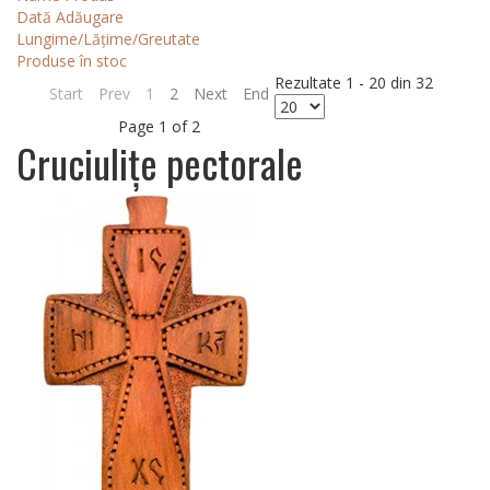
Dată Adăugare
Lungime/Lățime/Greutate
Produse în stoc
Rezultate 1 - 20 din 32
Start
Prev
1
2
Next
End
Page 1 of 2
Cruciulițe pectorale