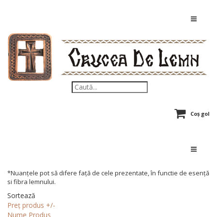
Coș gol
*Nuanțele pot să difere față de cele prezentate, în functie de esență
si fibra lemnului.
Sortează
Preț produs +/-
Nume Produs