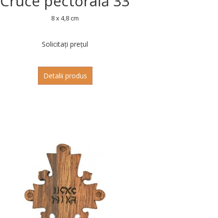
Cruce pectorală 33
8 x 4,8 cm
Solicitați prețul
Detalii produs