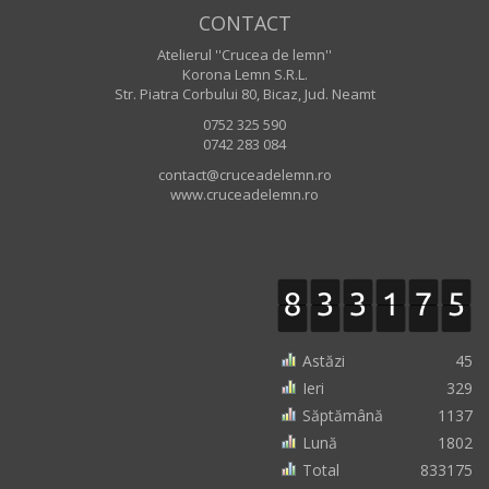
CONTACT
Atelierul ''Crucea de lemn''
Korona Lemn S.R.L.
Str. Piatra Corbului 80, Bicaz, Jud. Neamt
0752 325 590
0742 283 084
contact@cruceadelemn.ro
www.cruceadelemn.ro
Astăzi
45
Ieri
329
Săptămână
1137
Lună
1802
Total
833175