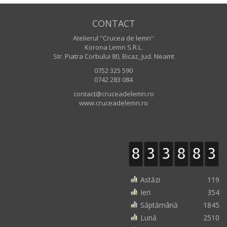
CONTACT
Atelierul ''Crucea de lemn''
Korona Lemn S.R.L.
Str. Piatra Corbului 80, Bicaz, Jud. Neamt
0752 325 590
0742 283 084
contact@cruceadelemn.ro
www.cruceadelemn.ro
Astăzi
119
Ieri
354
Săptămână
1845
Lună
2510