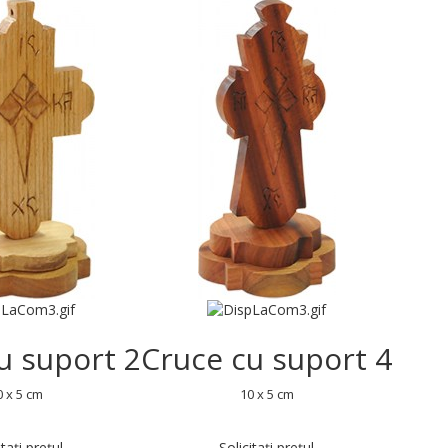
u suport 2
Cruce cu suport 4
0 x 5 cm
10 x 5 cm
itați prețul
Solicitați prețul