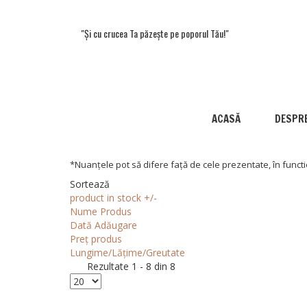
"Și cu crucea Ta păzește pe poporul Tău!"
ACASĂ
DESPRE
*Nuanțele pot să difere față de cele prezentate, în functi
Sortează
product in stock +/-
Nume Produs
Dată Adăugare
Preț produs
Lungime/Lățime/Greutate
Rezultate 1 - 8 din 8