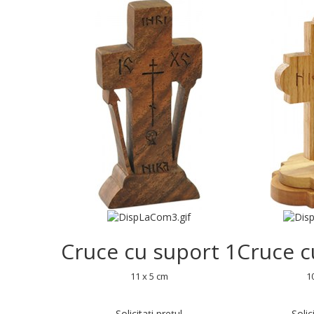
Cruce cu suport 1
Cruce c
11 x 5 cm
1
Solicitați prețul
Solic