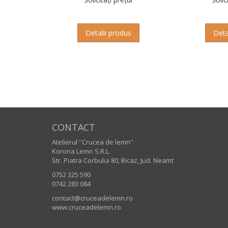
Detalii produs
Deta
CONTACT
Atelierul ''Crucea de lemn''
Korona Lemn S.R.L.
Str. Piatra Corbului 80, Bicaz, Jud. Neamt
0752 325 590
0742 283 084
contact@cruceadelemn.ro
www.cruceadelemn.ro