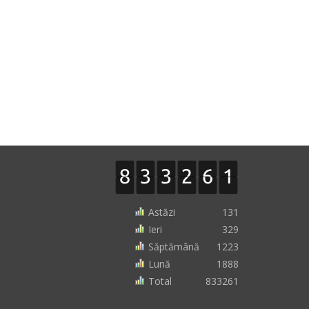
Astăzi
131
Ieri
329
Săptămână
1223
Lună
1888
Total
833261