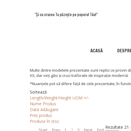
"Și cu crucea Ta păzește pe poporul Tău!"
ACASĂ
DESPRE
Multe dintre modelele prezentate sunt replici ce provin din
XX, dar veți găsi și cruci traforate de inspirație modernă.
*Nuanțele pot să difere față de cele prezentate, în functi
Sortează
Length/Weight/Height UOM +/-
Nume Produs
Dată Adăugare
Preț produs
Produse în stoc
Rezultate 21 
Start
Prev
1
2
3
Next
End