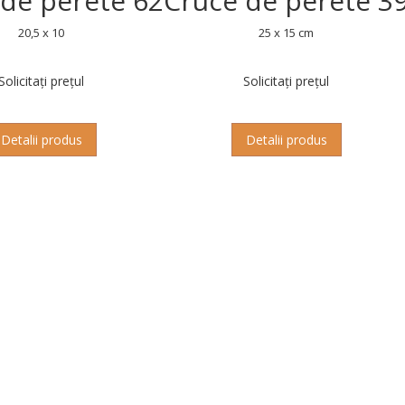
 de perete 62
Cruce de perete 3
20,5 x 10
25 x 15 cm
Solicitați prețul
Solicitați prețul
Detalii produs
Detalii produs