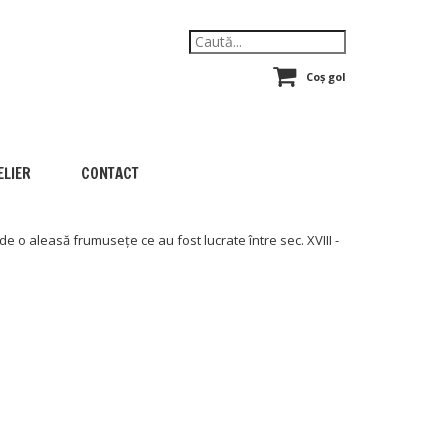
Coș gol
ELIER
CONTACT
de o aleasă frumusețe ce au fost lucrate între sec. XVIII -