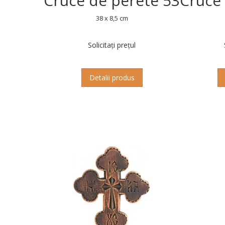
Cruce de perete 53
Cruce
38 x 8,5 cm
Solicitați prețul
Detalii produs