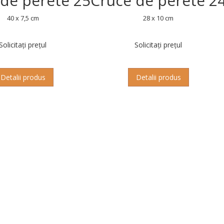
 de perete 25
Cruce de perete 2
40 x 7,5 cm
28 x 10 cm
Solicitați prețul
Solicitați prețul
Detalii produs
Detalii produs