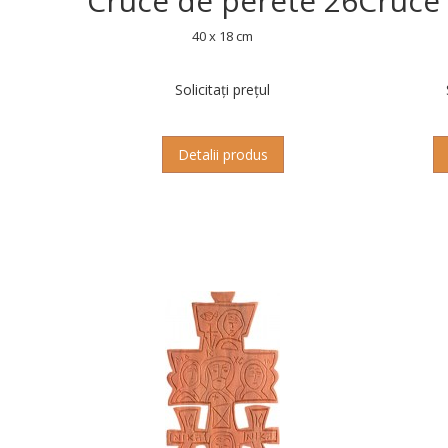
Cruce de perete 26
Cruce
40 x 18 cm
Solicitați prețul
Detalii produs