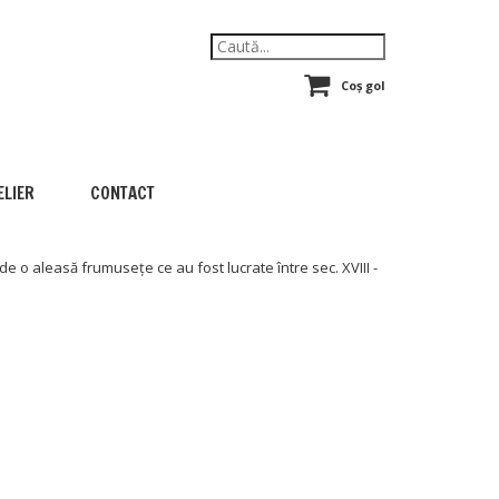
Coș gol
ELIER
CONTACT
de o aleasă frumusețe ce au fost lucrate între sec. XVIII -