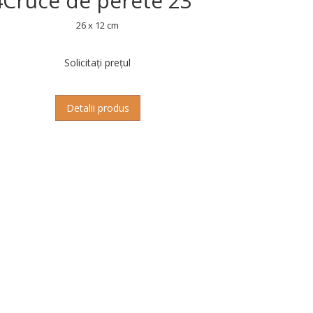
4
Cruce de perete 23
26 x 12 cm
Solicitați prețul
Detalii produs