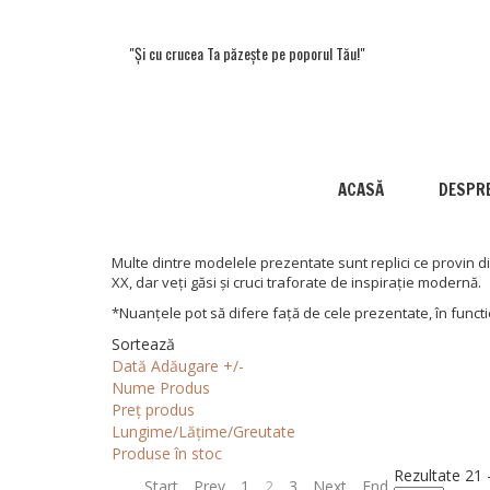
"Și cu crucea Ta păzește pe poporul Tău!"
ACASĂ
DESPRE
Multe dintre modelele prezentate sunt replici ce provin din
XX, dar veți găsi și cruci traforate de inspirație modernă.
*Nuanțele pot să difere față de cele prezentate, în functi
Sortează
Dată Adăugare +/-
Nume Produs
Preț produs
Lungime/Lățime/Greutate
Produse în stoc
Rezultate 21 
Start
Prev
1
2
3
Next
End